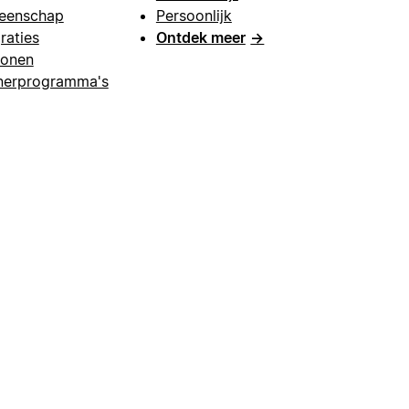
eenschap
Persoonlijk
raties
Ontdek meer
→
lonen
nerprogramma's