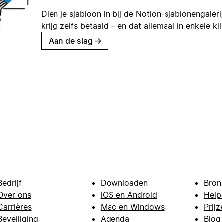
Dien je sjabloon in bij de Notion-sjablonengaleri
krijg zelfs betaald – en dat allemaal in enkele kl
Aan de slag
→
Bedrijf
Downloaden
Bron
Over ons
iOS en Android
Help
Carrières
Mac en Windows
Prijz
Beveiliging
Agenda
Blog