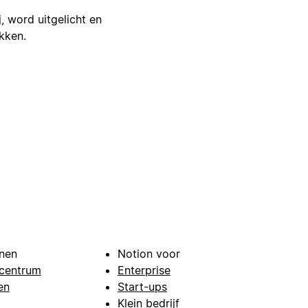
j, word uitgelicht en
ikken.
nen
Notion voor
centrum
Enterprise
en
Start-ups
Klein bedrijf