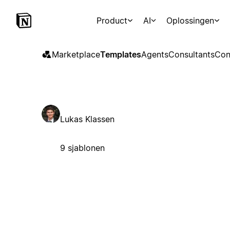
Product
AI
Oplossingen
Marketplace
Templates
Agents
Consultants
Con
Lukas Klassen
9 sjablonen