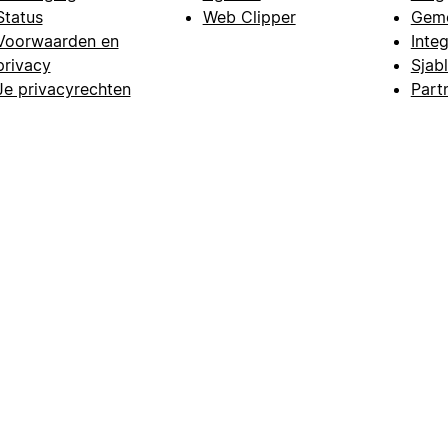
Status
Web Clipper
Gem
Voorwaarden en
Integ
privacy
Sjab
Je privacyrechten
Part