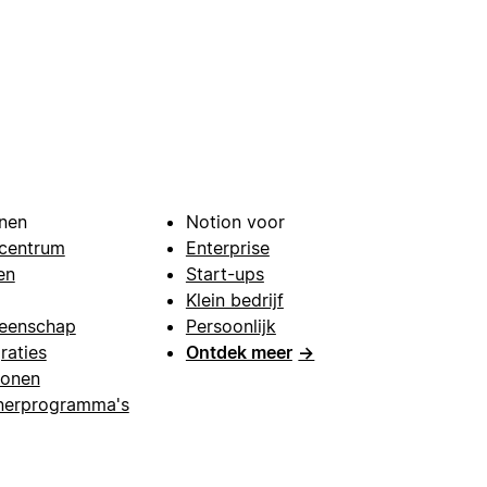
nen
Notion voor
centrum
Enterprise
en
Start-ups
Klein bedrijf
eenschap
Persoonlijk
raties
Ontdek meer
→
lonen
nerprogramma's