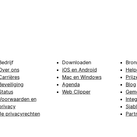
Bedrijf
Downloaden
Bron
Over ons
iOS en Android
Help
Carrières
Mac en Windows
Prijz
Beveiliging
Agenda
Blog
Status
Web Clipper
Gem
Voorwaarden en
Integ
privacy
Sjab
Je privacyrechten
Part