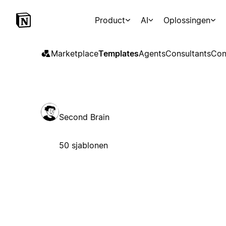
Product
AI
Oplossingen
Marketplace
Templates
Agents
Consultants
Con
Second Brain
50 sjablonen