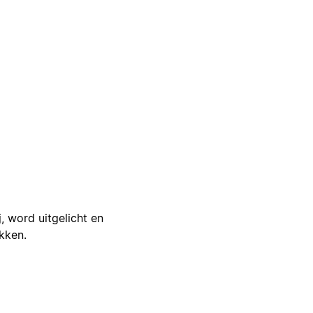
j, word uitgelicht en
ikken.