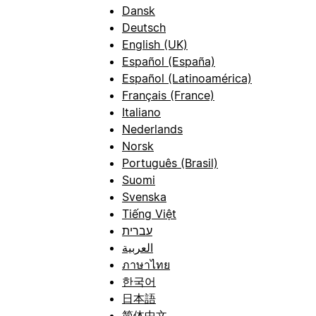
Dansk
Deutsch
English (UK)
Español (España)
Español (Latinoamérica)
Français (France)
Italiano
Nederlands
Norsk
Português (Brasil)
Suomi
Svenska
Tiếng Việt
עברית
العربية
ภาษาไทย
한국어
日本語
简体中文