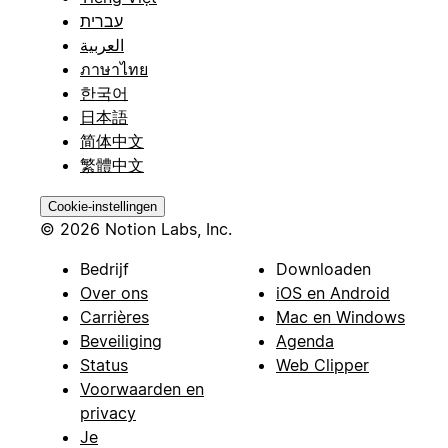
עברית
العربية
ภาษาไทย
한국어
日本語
简体中文
繁體中文
Cookie-instellingen
© 2026 Notion Labs, Inc.
Bedrijf
Downloaden
Over ons
iOS en Android
Carrières
Mac en Windows
Beveiliging
Agenda
Status
Web Clipper
Voorwaarden en
privacy
Je