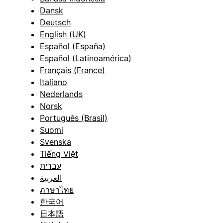
Dansk
Deutsch
English (UK)
Español (España)
Español (Latinoamérica)
Français (France)
Italiano
Nederlands
Norsk
Português (Brasil)
Suomi
Svenska
Tiếng Việt
עברית
العربية
ภาษาไทย
한국어
日本語