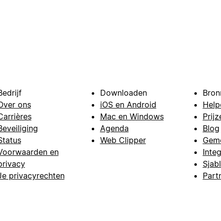
Bedrijf
Downloaden
Bron
Over ons
iOS en Android
Help
Carrières
Mac en Windows
Prijz
Beveiliging
Agenda
Blog
Status
Web Clipper
Gem
Voorwaarden en
Integ
privacy
Sjab
Je privacyrechten
Part