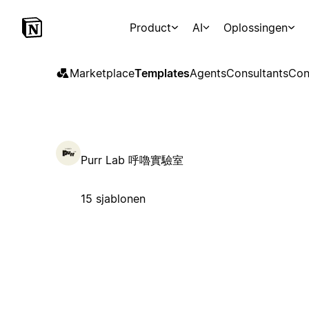
Product
AI
Oplossingen
Marketplace
Templates
Agents
Consultants
Con
Purr Lab 呼嚕實驗室
15 sjablonen