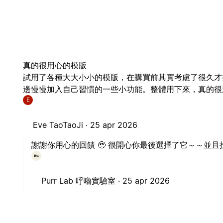
真的很用心的模版
試用了各種大大小小的模版，在購買前其實考慮了很久才
邊慢慢加入自己習慣的一些小功能。整體用下來，真的很
E
Eve TaoTaoJi ·
25 apr 2026
謝謝你用心的回饋 🥹 很開心你最後選擇了它～～並
Purr Lab 呼嚕實驗室 ·
25 apr 2026