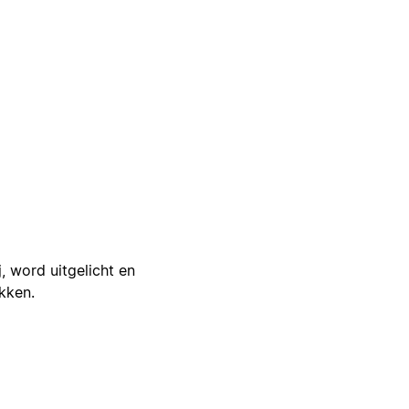
j, word uitgelicht en
ikken.