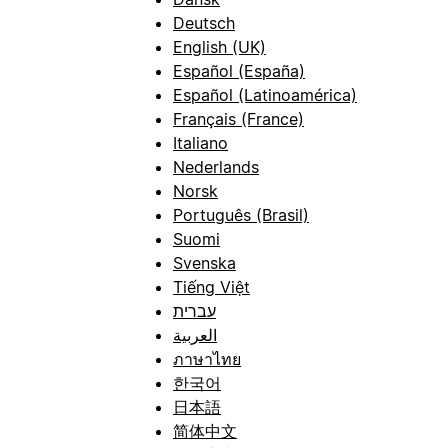
Deutsch
English (UK)
Español (España)
Español (Latinoamérica)
Français (France)
Italiano
Nederlands
Norsk
Português (Brasil)
Suomi
Svenska
Tiếng Việt
עברית
العربية
ภาษาไทย
한국어
日本語
简体中文