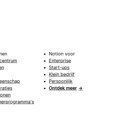
nen
Notion voor
centrum
Enterprise
en
Start-ups
Klein bedrijf
eenschap
Persoonlijk
raties
Ontdek meer
→
lonen
nerprogramma's