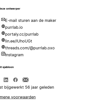
deze ontwerper
E-mail sturen aan de maker
purrlab.io
portaly.cc/purrlab
lin.ee/lUhoUGt
threads.com/@purrlab.oxo
Instagram
it sjabloon
st bijgewerkt 56 jaar geleden
emene voorwaarden