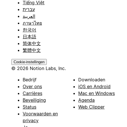
Tiếng Việt
עברית
العربية
ภาษาไทย
한국어
日本語
简体中文
繁體中文
Cookie-instellingen
© 2026 Notion Labs, Inc.
Bedrijf
Downloaden
Over ons
iOS en Android
Carrières
Mac en Windows
Beveiliging
Agenda
Status
Web Clipper
Voorwaarden en
privacy