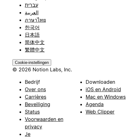
עברית
العربية
ภาษาไทย
한국어
日本語
简体中文
繁體中文
Cookie-instellingen
© 2026 Notion Labs, Inc.
Bedrijf
Downloaden
Over ons
iOS en Android
Carrières
Mac en Windows
Beveiliging
Agenda
Status
Web Clipper
Voorwaarden en
privacy
Je