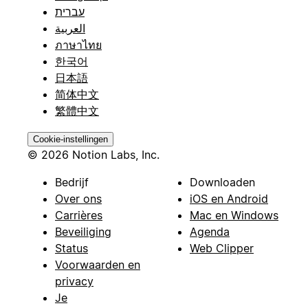
עברית
العربية
ภาษาไทย
한국어
日本語
简体中文
繁體中文
Cookie-instellingen
© 2026 Notion Labs, Inc.
Bedrijf
Downloaden
Over ons
iOS en Android
Carrières
Mac en Windows
Beveiliging
Agenda
Status
Web Clipper
Voorwaarden en
privacy
Je