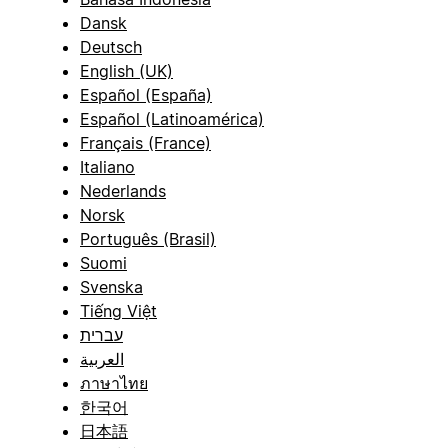
Dansk
Deutsch
English (UK)
Español (España)
Español (Latinoamérica)
Français (France)
Italiano
Nederlands
Norsk
Português (Brasil)
Suomi
Svenska
Tiếng Việt
עברית
العربية
ภาษาไทย
한국어
日本語