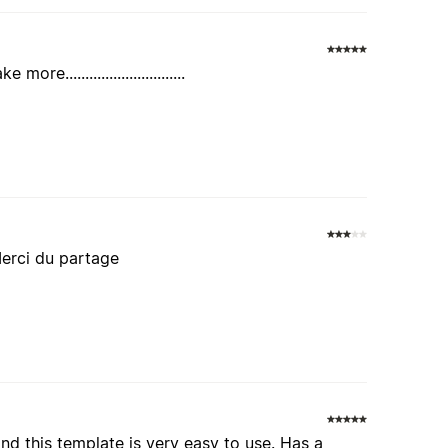
............................
Merci du partage
nd this template is very easy to use. Has a