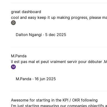
great dashboard
cool and easy keep it up making progress, please make more..
D
Dalton Ngangi ·
5 dec 2025
M.Panda
il est pas mal et peut vraiment servir pour débuter .
M
M.Panda ·
16 jun 2025
Awesome for starting in the KPI / OKR following
I'm just starting measuring our companies objectifs a