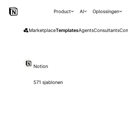
Product
AI
Oplossingen
Marketplace
Templates
Agents
Consultants
Con
Notion
571 sjablonen