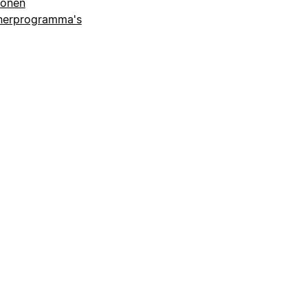
lonen
nerprogramma's