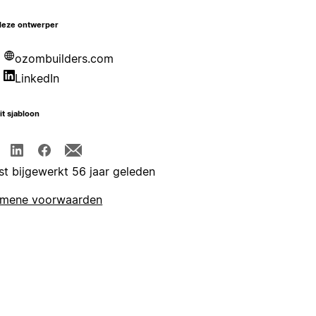
deze ontwerper
ozombuilders.com
LinkedIn
it sjabloon
st bijgewerkt 56 jaar geleden
emene voorwaarden