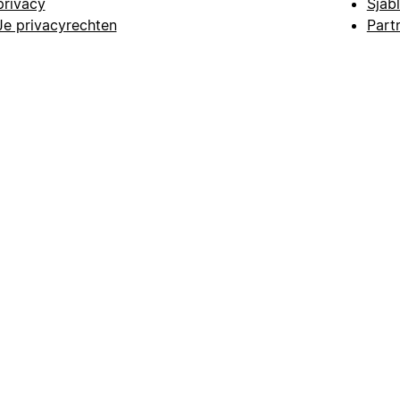
privacy
Sjab
Je privacyrechten
Part