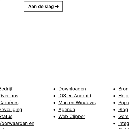
Aan de slag
→
Bedrijf
Downloaden
Bron
Over ons
iOS en Android
Help
Carrières
Mac en Windows
Prijz
Beveiliging
Agenda
Blog
Status
Web Clipper
Gem
Voorwaarden en
Integ