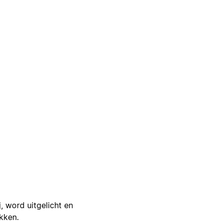
j, word uitgelicht en
ikken.