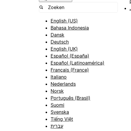
English (US)
Bahasa Indonesia
Dansk
Deutsch
English (UK)
Español (España)
Español (Latinoamérica)
Français (France)
Italiano
Nederlands
Norsk
Português (Brasil)
Suomi
Svenska
Tiếng Việt
עברית