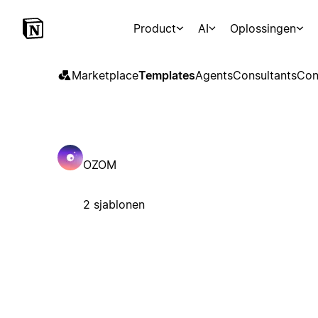
Product
AI
Oplossingen
Marketplace
Templates
Agents
Consultants
Con
OZOM
2 sjablonen