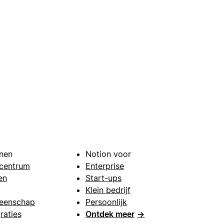
nen
Notion voor
centrum
Enterprise
en
Start-ups
Klein bedrijf
eenschap
Persoonlijk
raties
Ontdek meer
→