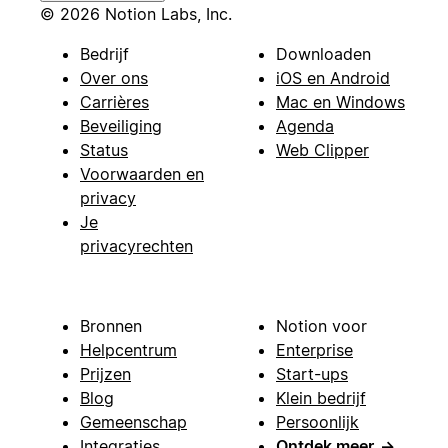
© 2026 Notion Labs, Inc.
Bedrijf
Downloaden
Over ons
iOS en Android
Carrières
Mac en Windows
Beveiliging
Agenda
Status
Web Clipper
Voorwaarden en
privacy
Je
privacyrechten
Bronnen
Notion voor
Helpcentrum
Enterprise
Prijzen
Start-ups
Blog
Klein bedrijf
Gemeenschap
Persoonlijk
Integraties
Ontdek meer
→