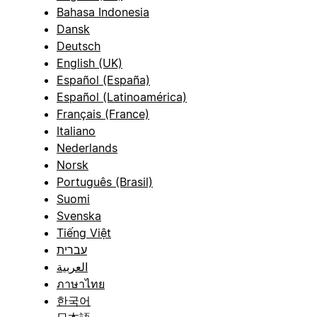
Bahasa Indonesia
Dansk
Deutsch
English (UK)
Español (España)
Español (Latinoamérica)
Français (France)
Italiano
Nederlands
Norsk
Português (Brasil)
Suomi
Svenska
Tiếng Việt
עברית
العربية
ภาษาไทย
한국어