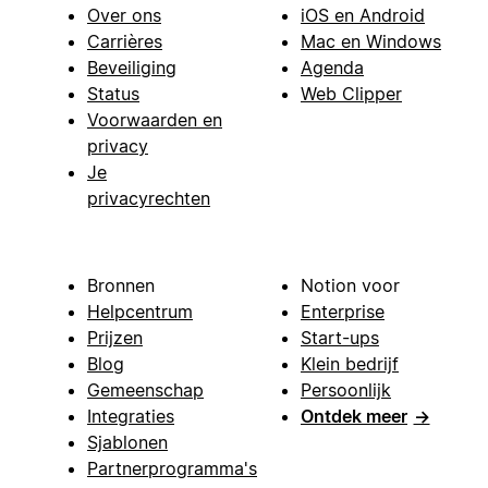
Over ons
iOS en Android
Carrières
Mac en Windows
Beveiliging
Agenda
Status
Web Clipper
Voorwaarden en
privacy
Je
privacyrechten
Bronnen
Notion voor
Helpcentrum
Enterprise
Prijzen
Start-ups
Blog
Klein bedrijf
Gemeenschap
Persoonlijk
Integraties
Ontdek meer
→
Sjablonen
Partnerprogramma's