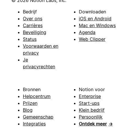
© 2026 Notion Labs, Inc.
Bedrijf
Downloaden
Over ons
iOS en Android
Carrières
Mac en Windows
Beveiliging
Agenda
Status
Web Clipper
Voorwaarden en
privacy
Je
privacyrechten
Bronnen
Notion voor
Helpcentrum
Enterprise
Prijzen
Start-ups
Blog
Klein bedrijf
Gemeenschap
Persoonlijk
Integraties
Ontdek meer
→