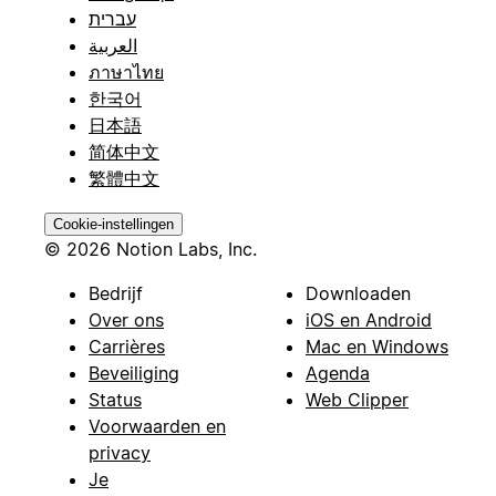
עברית
العربية
ภาษาไทย
한국어
日本語
简体中文
繁體中文
Cookie-instellingen
© 2026 Notion Labs, Inc.
Bedrijf
Downloaden
Over ons
iOS en Android
Carrières
Mac en Windows
Beveiliging
Agenda
Status
Web Clipper
Voorwaarden en
privacy
Je