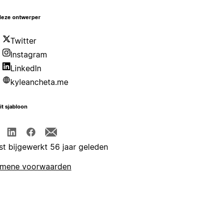
deze ontwerper
Twitter
Instagram
LinkedIn
kyleancheta.me
it sjabloon
st bijgewerkt 56 jaar geleden
emene voorwaarden