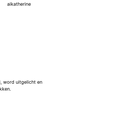
aikatherine
j, word uitgelicht en
ikken.