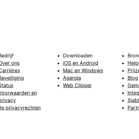
Bedrijf
Downloaden
Bron
Over ons
iOS en Android
Help
Carrières
Mac en Windows
Prijz
Beveiliging
Agenda
Blog
Status
Web Clipper
Gem
Voorwaarden en
Integ
privacy
Sjab
Je privacyrechten
Part