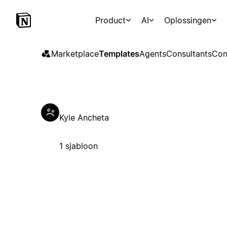
Product
AI
Oplossingen
Marketplace
Templates
Agents
Consultants
Con
Kyle Ancheta
1 sjabloon