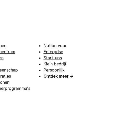
nen
Notion voor
centrum
Enterprise
en
Start-ups
Klein bedrijf
eenschap
Persoonlijk
raties
Ontdek meer
→
lonen
nerprogramma's