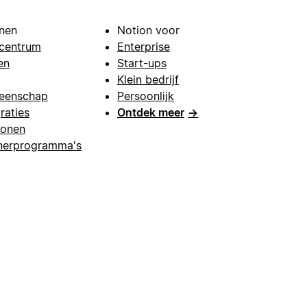
nen
Notion voor
centrum
Enterprise
en
Start-ups
Klein bedrijf
eenschap
Persoonlijk
raties
Ontdek meer
→
lonen
nerprogramma's