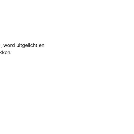
j, word uitgelicht en
ikken.