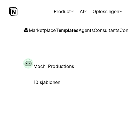
Product
AI
Oplossingen
Marketplace
Templates
Agents
Consultants
Con
Mochi Productions
10 sjablonen