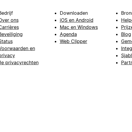
Bedrijf
Downloaden
Bron
Over ons
iOS en Android
Help
Carrières
Mac en Windows
Prijz
Beveiliging
Agenda
Blog
Status
Web Clipper
Gem
Voorwaarden en
Integ
privacy
Sjab
Je privacyrechten
Part