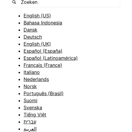
English (US)
Bahasa Indonesia
Dansk
Deutsch
English (UK)
Español (España)
Español (Latinoamérica)
Français (France)
Italiano
Nederlands
Norsk
Português (Brasil)
Suomi
Svenska
Tiếng Việt
עברית
العربية