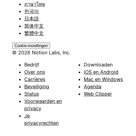
ภาษาไทย
한국어
日本語
简体中文
繁體中文
Cookie-instellingen
© 2026 Notion Labs, Inc.
Bedrijf
Downloaden
Over ons
iOS en Android
Carrières
Mac en Windows
Beveiliging
Agenda
Status
Web Clipper
Voorwaarden en
privacy
Je
privacyrechten