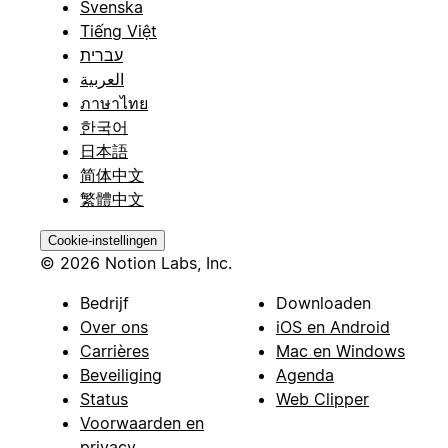
Svenska
Tiếng Việt
עברית
العربية
ภาษาไทย
한국어
日本語
简体中文
繁體中文
Cookie-instellingen
© 2026 Notion Labs, Inc.
Bedrijf
Downloaden
Over ons
iOS en Android
Carrières
Mac en Windows
Beveiliging
Agenda
Status
Web Clipper
Voorwaarden en
privacy