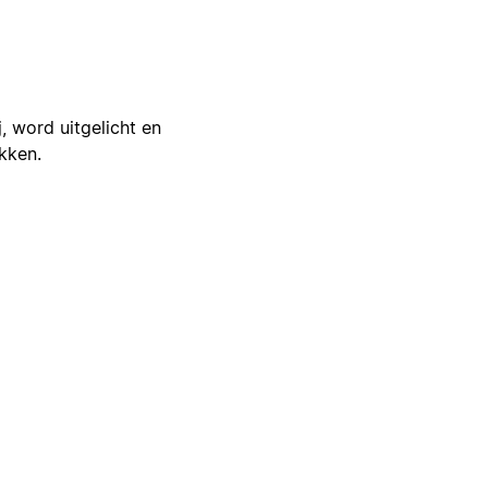
j, word uitgelicht en
ikken.