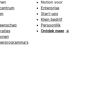
nen
Notion voor
centrum
Enterprise
en
Start-ups
Klein bedrijf
eenschap
Persoonlijk
raties
Ontdek meer
→
lonen
nerprogramma's