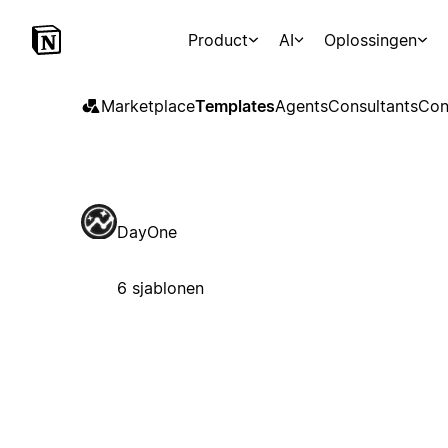
Product
AI
Oplossingen
Marketplace
Templates
Agents
Consultants
Con
DayOne
6 sjablonen