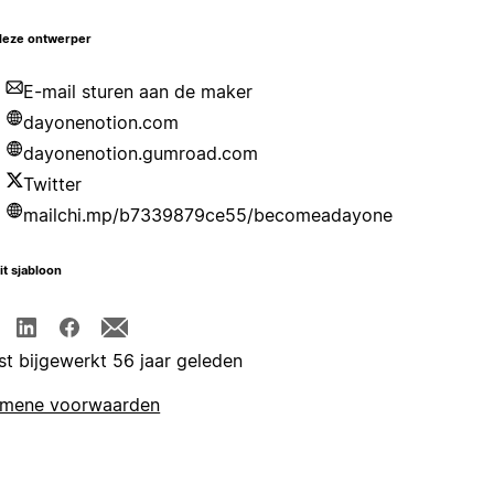
deze ontwerper
E-mail sturen aan de maker
dayonenotion.com
dayonenotion.gumroad.com
Twitter
mailchi.mp/b7339879ce55/becomeadayone
it sjabloon
st bijgewerkt 56 jaar geleden
emene voorwaarden