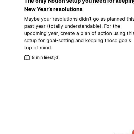
The only Notion setup you need for keepin
New Year’s resolutions
Maybe your resolutions didn’t go as planned thi
past year (totally understandable). For the
upcoming year, create a plan of action using thi
setup for goal-setting and keeping those goals
top of mind.
8 min leestijd