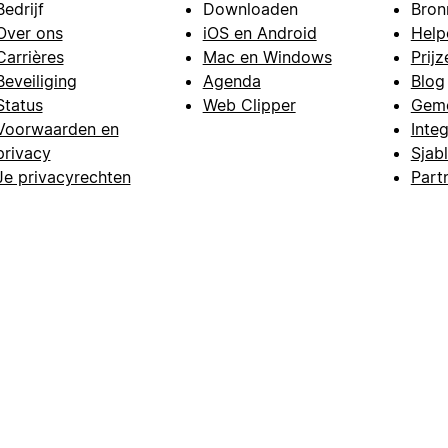
Bedrijf
Downloaden
Bron
Over ons
iOS en Android
Help
Carrières
Mac en Windows
Prijz
Beveiliging
Agenda
Blog
Status
Web Clipper
Gem
Voorwaarden en
Integ
privacy
Sjab
Je privacyrechten
Part