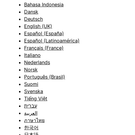
Bahasa Indonesia
Dansk
Deutsch
English (UK)
Español (España)
Español (Latinoamérica)
Français (France)
Italiano
Nederlands
Norsk
Português (Brasil)
Suomi
Svenska
Tiếng Việt
עברית
العربية
ภาษาไทย
한국어
日本語