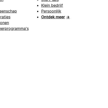
Klein bedrijf
eenschap
Persoonlijk
raties
Ontdek meer
→
lonen
nerprogramma's