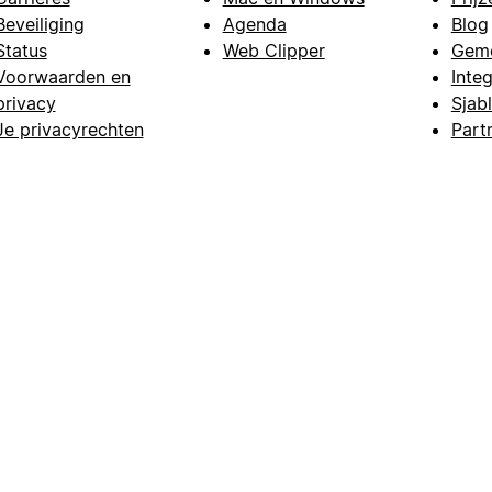
Beveiliging
Agenda
Blog
Status
Web Clipper
Gem
Voorwaarden en
Integ
privacy
Sjab
Je privacyrechten
Part