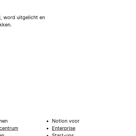
j, word uitgelicht en
ikken.
nen
Notion voor
centrum
Enterprise
en
Start-ups