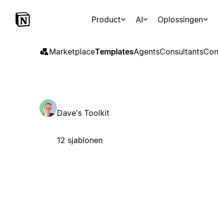
Product
AI
Oplossingen
Marketplace
Templates
Agents
Consultants
Con
Dave's Toolkit
12 sjablonen