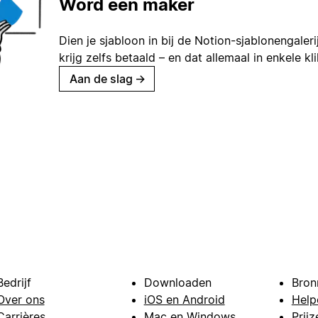
Word een maker
Dien je sjabloon in bij de Notion-sjablonengaleri
krijg zelfs betaald – en dat allemaal in enkele kl
Aan de slag
→
Bedrijf
Downloaden
Bron
Over ons
iOS en Android
Help
Carrières
Mac en Windows
Prijz