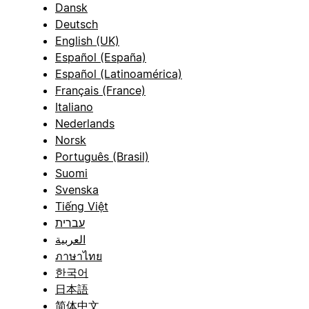
Dansk
Deutsch
English (UK)
Español (España)
Español (Latinoamérica)
Français (France)
Italiano
Nederlands
Norsk
Português (Brasil)
Suomi
Svenska
Tiếng Việt
עברית
العربية
ภาษาไทย
한국어
日本語
简体中文