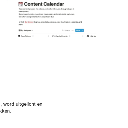
j, word uitgelicht en
ikken.