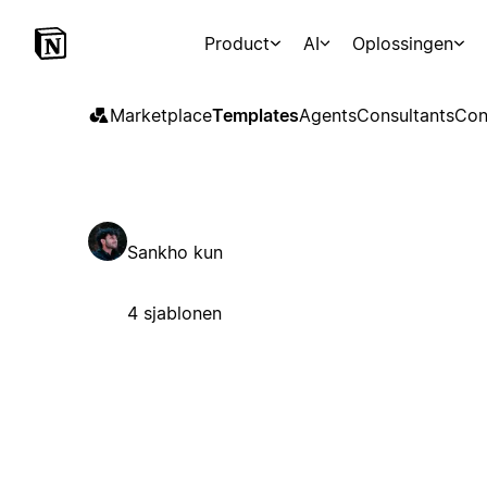
Product
AI
Oplossingen
Marketplace
Templates
Agents
Consultants
Con
Sankho kun
4 sjablonen