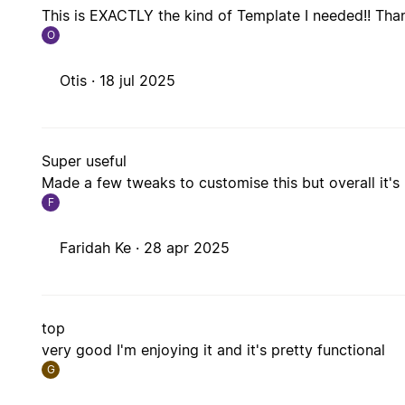
This is EXACTLY the kind of Template I needed!! Tha
O
Otis ·
18 jul 2025
Super useful
Made a few tweaks to customise this but overall it's 
F
Faridah Ke ·
28 apr 2025
top
very good I'm enjoying it and it's pretty functional
G