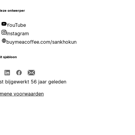
deze ontwerper
YouTube
Instagram
buymeacoffee.com/sankhokun
it sjabloon
st bijgewerkt 56 jaar geleden
emene voorwaarden