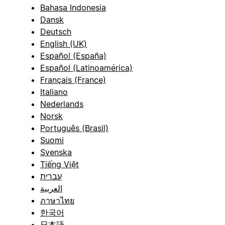
Bahasa Indonesia
Dansk
Deutsch
English (UK)
Español (España)
Español (Latinoamérica)
Français (France)
Italiano
Nederlands
Norsk
Português (Brasil)
Suomi
Svenska
Tiếng Việt
עברית
العربية
ภาษาไทย
한국어
日本語