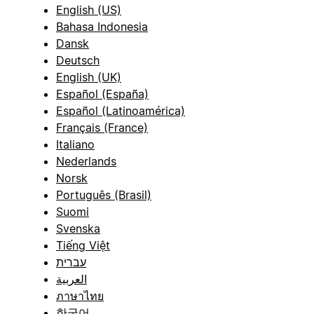
English (US)
Bahasa Indonesia
Dansk
Deutsch
English (UK)
Español (España)
Español (Latinoamérica)
Français (France)
Italiano
Nederlands
Norsk
Português (Brasil)
Suomi
Svenska
Tiếng Việt
עברית
العربية
ภาษาไทย
한국어