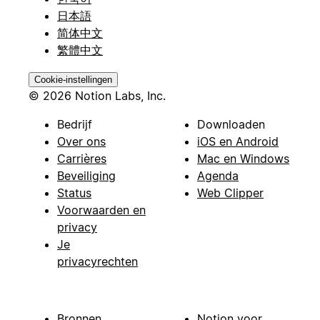
日本語
简体中文
繁體中文
Cookie-instellingen
© 2026 Notion Labs, Inc.
Bedrijf
Downloaden
Over ons
iOS en Android
Carrières
Mac en Windows
Beveiliging
Agenda
Status
Web Clipper
Voorwaarden en
privacy
Je
privacyrechten
Bronnen
Notion voor