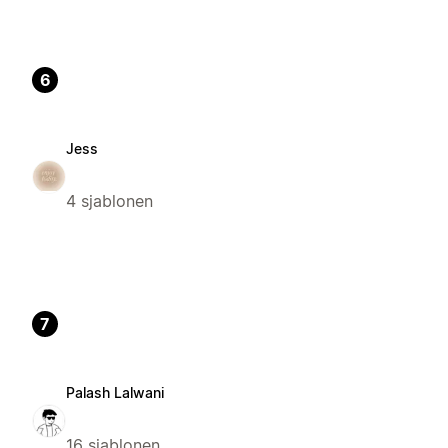
6
Jess
4 sjablonen
7
Palash Lalwani
16 sjablonen