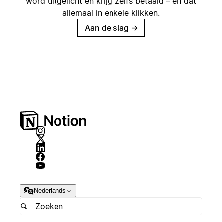
word uitgelicht en krijg zelfs betaald – en dat
allemaal in enkele klikken.
Aan de slag
→
Nederlands