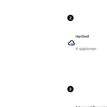
2
raycloud
4 sjablonen
3