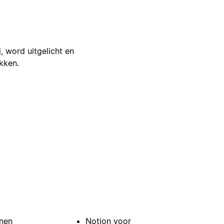
j, word uitgelicht en
ikken.
nen
Notion voor