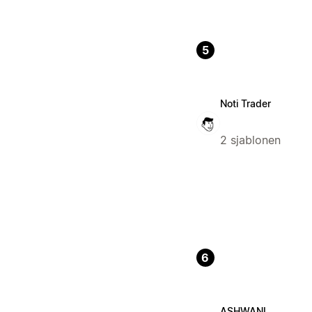
5
Noti Trader
2 sjablonen
6
ASHWANI