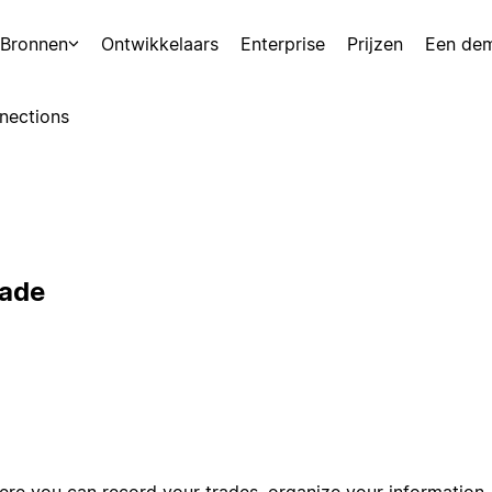
Bronnen
Ontwikkelaars
Enterprise
Prijzen
Een de
nections
rade
re you can record your trades, organize your information