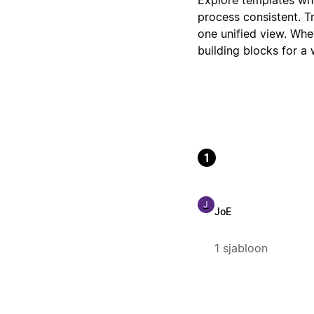
process consistent. T
one unified view. Whet
building blocks for a
1
J
JoE
1 sjabloon