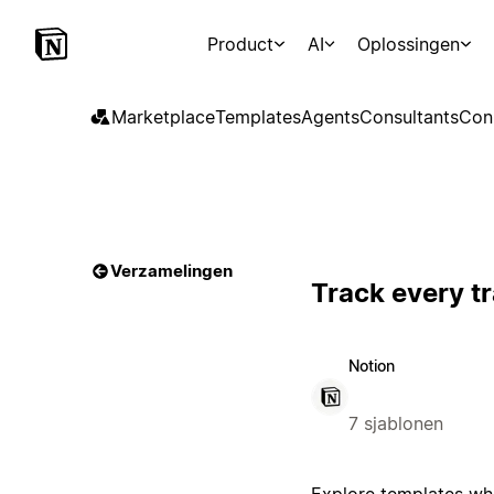
Product
AI
Oplossingen
Marketplace
Templates
Agents
Consultants
Con
Verzamelingen
Track every t
Notion
7 sjablonen
Explore templates whe