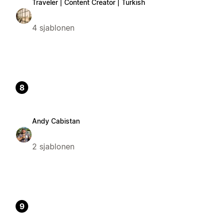
Traveler | Content Creator | Turkish
4 sjablonen
8
Andy Cabistan
2 sjablonen
9