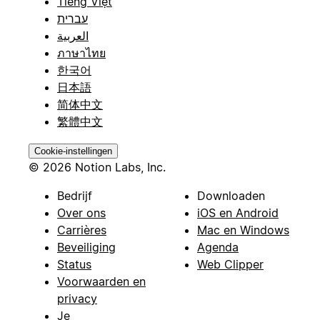
Tiếng Việt
עברית
العربية
ภาษาไทย
한국어
日本語
简体中文
繁體中文
Cookie-instellingen
© 2026 Notion Labs, Inc.
Bedrijf
Downloaden
Over ons
iOS en Android
Carrières
Mac en Windows
Beveiliging
Agenda
Status
Web Clipper
Voorwaarden en
privacy
Je