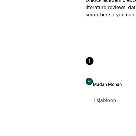
literature reviews, da
smoother so you can 
1
M
Madan Mohan
1 sjabloon