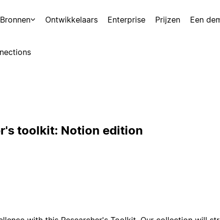
Bronnen
Ontwikkelaars
Enterprise
Prijzen
Een de
nections
's toolkit: Notion edition
ence with this Researcher's Toolkit. Our collection will st