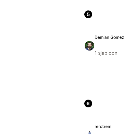
5
Demian Gomez
1 sjabloon
6
rerotrem