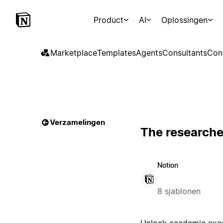
Product
AI
Oplossingen
Marketplace
Templates
Agents
Consultants
Con
Verzamelingen
The researcher
Notion
8 sjablonen
Unlock academic excell