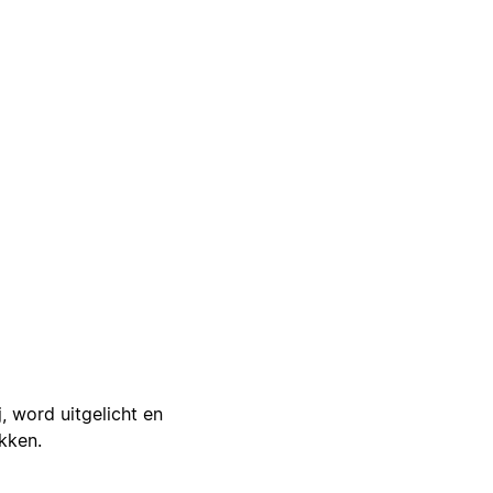
j, word uitgelicht en
ikken.