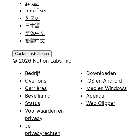
العربية
ภาษาไทย
한국어
日本語
简体中文
繁體中文
Cookie-instellingen
© 2026 Notion Labs, Inc.
Bedrijf
Downloaden
Over ons
iOS en Android
Carrières
Mac en Windows
Beveiliging
Agenda
Status
Web Clipper
Voorwaarden en
privacy
Je
privacyrechten