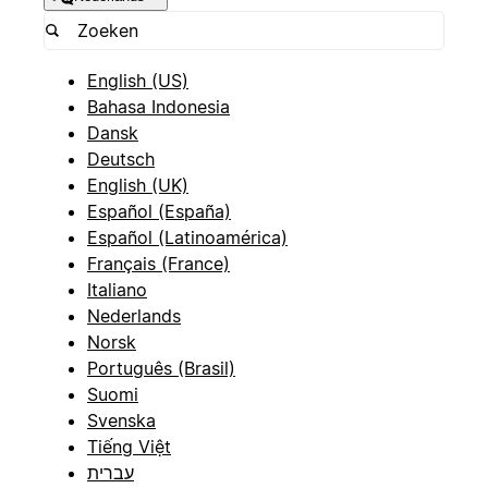
English (US)
Bahasa Indonesia
Dansk
Deutsch
English (UK)
Español (España)
Español (Latinoamérica)
Français (France)
Italiano
Nederlands
Norsk
Português (Brasil)
Suomi
Svenska
Tiếng Việt
עברית