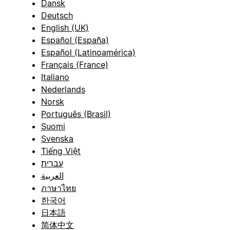
Dansk
Deutsch
English (UK)
Español (España)
Español (Latinoamérica)
Français (France)
Italiano
Nederlands
Norsk
Português (Brasil)
Suomi
Svenska
Tiếng Việt
עברית
العربية
ภาษาไทย
한국어
日本語
简体中文