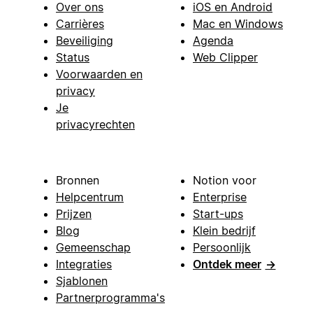
Over ons
iOS en Android
Carrières
Mac en Windows
Beveiliging
Agenda
Status
Web Clipper
Voorwaarden en
privacy
Je
privacyrechten
Bronnen
Notion voor
Helpcentrum
Enterprise
Prijzen
Start-ups
Blog
Klein bedrijf
Gemeenschap
Persoonlijk
Integraties
Ontdek meer
→
Sjablonen
Partnerprogramma's