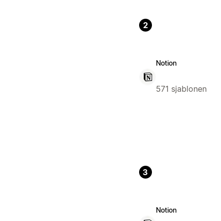
2
Notion
571 sjablonen
3
Notion