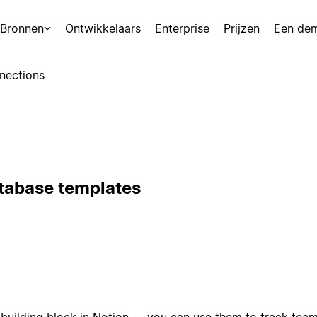
Bronnen
Ontwikkelaars
Enterprise
Prijzen
Een de
nections
atabase templates
building block in Notion — you can use them to track team 