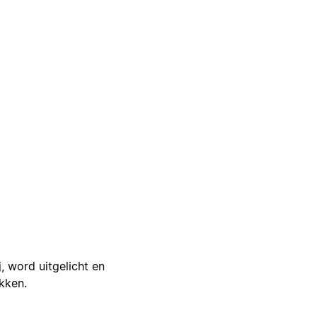
j, word uitgelicht en
ikken.