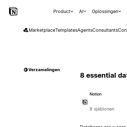
Product
AI
Oplossingen
Marketplace
Templates
Agents
Consultants
Con
Verzamelingen
8 essential d
Notion
8 sjablonen
Databases are a core 