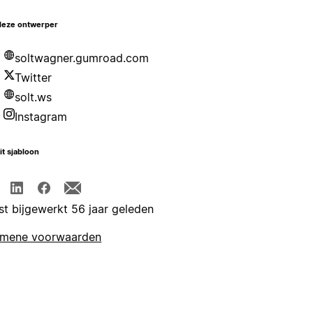
deze ontwerper
soltwagner.gumroad.com
Twitter
solt.ws
Instagram
it sjabloon
st bijgewerkt 56 jaar geleden
emene voorwaarden