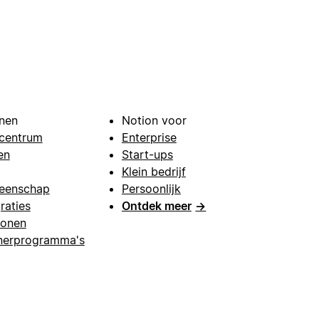
nen
Notion voor
centrum
Enterprise
en
Start-ups
Klein bedrijf
eenschap
Persoonlijk
raties
Ontdek meer
→
lonen
nerprogramma's