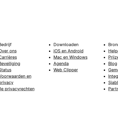
Bedrijf
Downloaden
Bron
Over ons
iOS en Android
Help
Carrières
Mac en Windows
Prijz
Beveiliging
Agenda
Blog
Status
Web Clipper
Gem
Voorwaarden en
Integ
privacy
Sjab
Je privacyrechten
Part