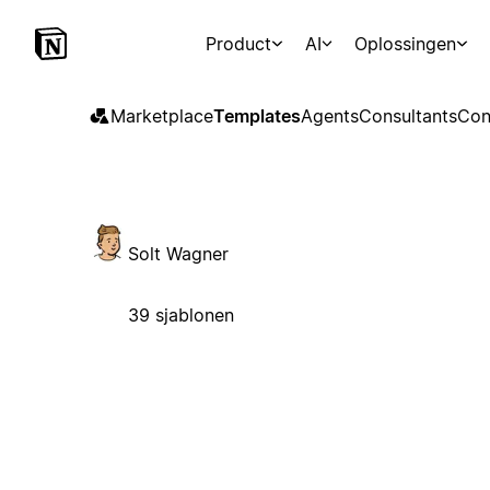
Product
AI
Oplossingen
Marketplace
Templates
Agents
Consultants
Con
Solt Wagner
39 sjablonen