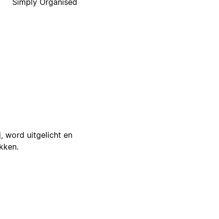
Simply Organised
j, word uitgelicht en
ikken.