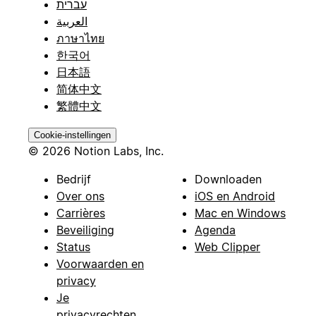
עברית
العربية
ภาษาไทย
한국어
日本語
简体中文
繁體中文
Cookie-instellingen
© 2026 Notion Labs, Inc.
Bedrijf
Downloaden
Over ons
iOS en Android
Carrières
Mac en Windows
Beveiliging
Agenda
Status
Web Clipper
Voorwaarden en
privacy
Je
privacyrechten