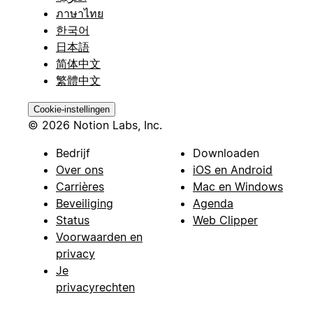
ภาษาไทย
한국어
日本語
简体中文
繁體中文
Cookie-instellingen
© 2026 Notion Labs, Inc.
Bedrijf
Downloaden
Over ons
iOS en Android
Carrières
Mac en Windows
Beveiliging
Agenda
Status
Web Clipper
Voorwaarden en
privacy
Je
privacyrechten