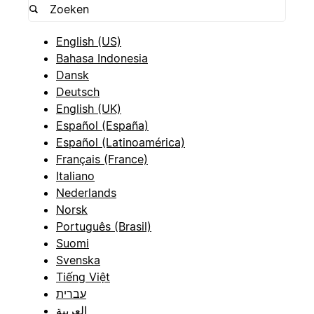
English (US)
Bahasa Indonesia
Dansk
Deutsch
English (UK)
Español (España)
Español (Latinoamérica)
Français (France)
Italiano
Nederlands
Norsk
Português (Brasil)
Suomi
Svenska
Tiếng Việt
עברית
العربية