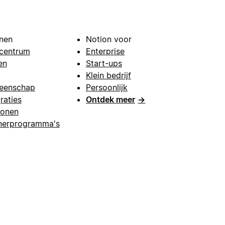
nen
Notion voor
centrum
Enterprise
en
Start-ups
Klein bedrijf
eenschap
Persoonlijk
raties
Ontdek meer
→
lonen
nerprogramma's