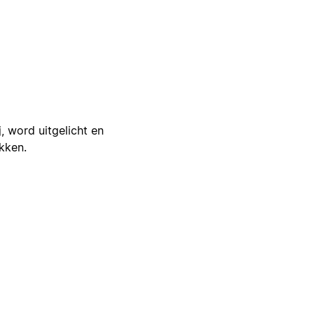
j, word uitgelicht en
ikken.