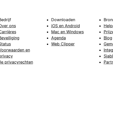
Bedrijf
Downloaden
Bron
Over ons
iOS en Android
Help
Carrières
Mac en Windows
Prijz
Beveiliging
Agenda
Blog
Status
Web Clipper
Gem
Voorwaarden en
Integ
privacy
Sjab
Je privacyrechten
Part