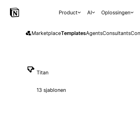
Product
AI
Oplossingen
Marketplace
Templates
Agents
Consultants
Con
Titan
13 sjablonen