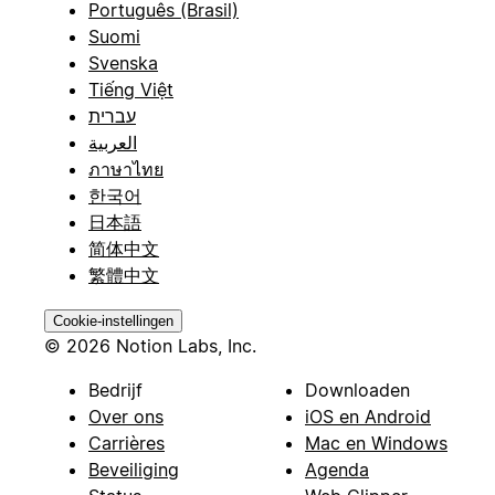
Português (Brasil)
Suomi
Svenska
Tiếng Việt
עברית
العربية
ภาษาไทย
한국어
日本語
简体中文
繁體中文
Cookie-instellingen
© 2026 Notion Labs, Inc.
Bedrijf
Downloaden
Over ons
iOS en Android
Carrières
Mac en Windows
Beveiliging
Agenda