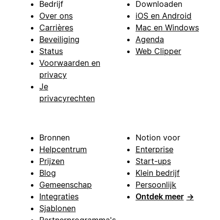
Bedrijf
Downloaden
Over ons
iOS en Android
Carrières
Mac en Windows
Beveiliging
Agenda
Status
Web Clipper
Voorwaarden en
privacy
Je
privacyrechten
Bronnen
Notion voor
Helpcentrum
Enterprise
Prijzen
Start-ups
Blog
Klein bedrijf
Gemeenschap
Persoonlijk
Integraties
Ontdek meer
→
Sjablonen
Partnerprogramma's