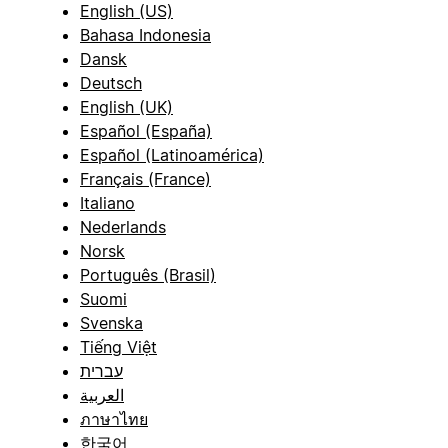
English (US)
Bahasa Indonesia
Dansk
Deutsch
English (UK)
Español (España)
Español (Latinoamérica)
Français (France)
Italiano
Nederlands
Norsk
Português (Brasil)
Suomi
Svenska
Tiếng Việt
עברית
العربية
ภาษาไทย
한국어