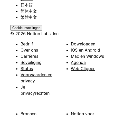
日本語
简体中文
繁體中文
Cookie-instellingen
© 2026 Notion Labs, Inc.
Bedrijf
Downloaden
Over ons
iOS en Android
Carrières
Mac en Windows
Beveiliging
Agenda
Status
Web Clipper
Voorwaarden en
privacy
Je
privacyrechten
Bronnen
Notion voor