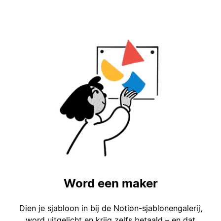
Word een maker
Dien je sjabloon in bij de Notion-sjablonengalerij,
word uitgelicht en krijg zelfs betaald – en dat