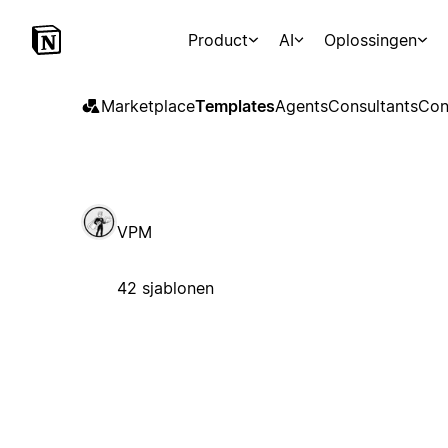
Product
AI
Oplossingen
Marketplace
Templates
Agents
Consultants
Con
VPM
42 sjablonen