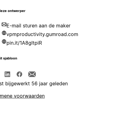
deze ontwerper
E-mail sturen aan de maker
vpmproductivity.gumroad.com
pin.it/1A8gltpiR
it sjabloon
st bijgewerkt 56 jaar geleden
emene voorwaarden