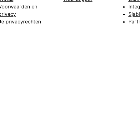
Voorwaarden en
Integ
privacy
Sjab
Je privacyrechten
Part