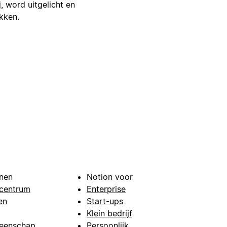
j, word uitgelicht en
ikken.
nen
Notion voor
centrum
Enterprise
en
Start-ups
Klein bedrijf
eenschap
Persoonlijk