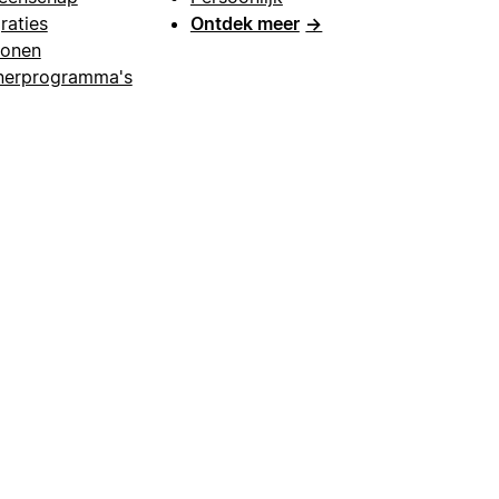
raties
Ontdek meer
→
lonen
nerprogramma's