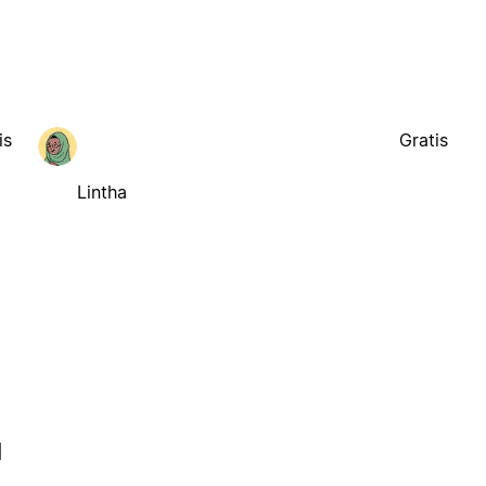
is
Gratis
Lintha
l