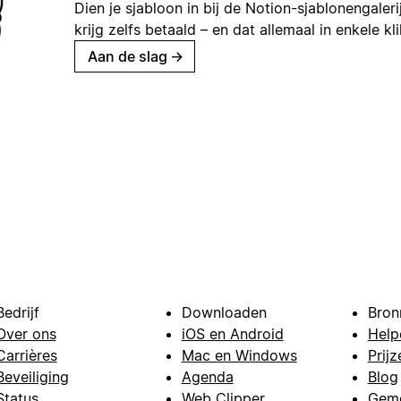
Dien je sjabloon in bij de Notion-sjablonengaleri
krijg zelfs betaald – en dat allemaal in enkele kl
Aan de slag
→
Bedrijf
Downloaden
Bron
Over ons
iOS en Android
Help
Carrières
Mac en Windows
Prijz
Beveiliging
Agenda
Blog
Status
Web Clipper
Gem