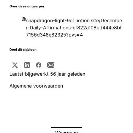
Over deze ontwerper
snapdragon-light-9c1.notion.site/Decembe
r-Daily-Affirmations-cf822a108bd444e8bf
7156d348e82325?pvs=4
Deel dit sjabloon
Laatst bijgewerkt 56 jaar geleden
Algemene voorwaarden
Weergave