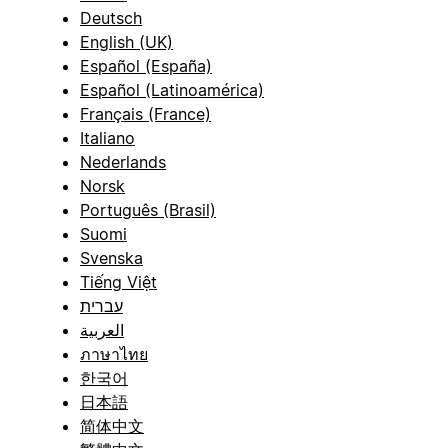
Deutsch
English (UK)
Español (España)
Español (Latinoamérica)
Français (France)
Italiano
Nederlands
Norsk
Português (Brasil)
Suomi
Svenska
Tiếng Việt
עברית
العربية
ภาษาไทย
한국어
日本語
简体中文