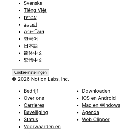
Svenska
Tiếng Việt
עברית
العربية
ภาษาไทย
한국어
日本語
简体中文
繁體中文
Cookie-instellingen
© 2026 Notion Labs, Inc.
Bedrijf
Downloaden
Over ons
iOS en Android
Carrières
Mac en Windows
Beveiliging
Agenda
Status
Web Clipper
Voorwaarden en