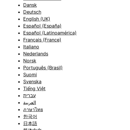
Dansk
Deutsch
English (UK)
Español (España)
Español (Latinoamérica)
Français (France)
Italiano
Nederlands
Norsk
Português (Brasil)
Suomi
Svenska
Tiếng Việt
עברית
العربية
ภาษาไทย
한국어
日本語