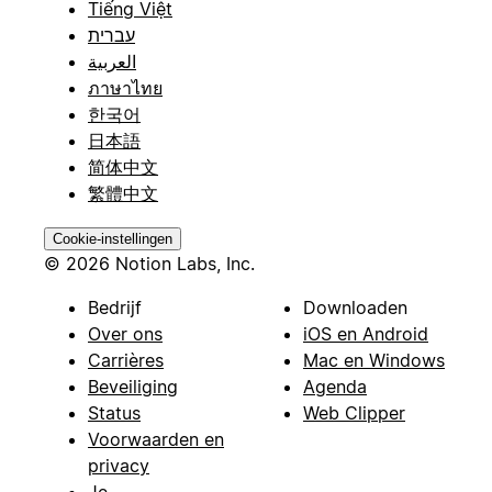
Tiếng Việt
עברית
العربية
ภาษาไทย
한국어
日本語
简体中文
繁體中文
Cookie-instellingen
© 2026 Notion Labs, Inc.
Bedrijf
Downloaden
Over ons
iOS en Android
Carrières
Mac en Windows
Beveiliging
Agenda
Status
Web Clipper
Voorwaarden en
privacy
Je