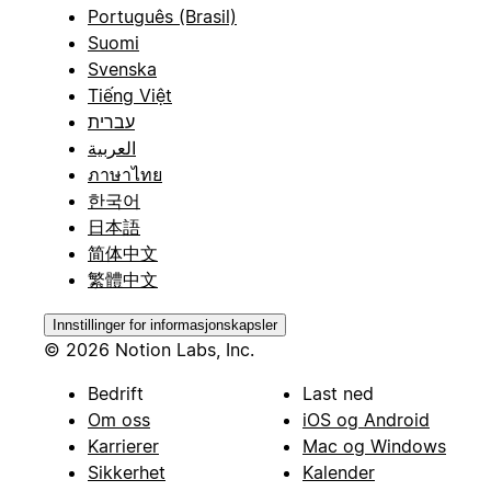
Português (Brasil)
Suomi
Svenska
Tiếng Việt
עברית
العربية
ภาษาไทย
한국어
日本語
简体中文
繁體中文
Innstillinger for informasjonskapsler
© 2026 Notion Labs, Inc.
Bedrift
Last ned
Om oss
iOS og Android
Karrierer
Mac og Windows
Sikkerhet
Kalender