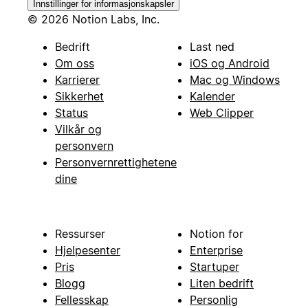
Innstillinger for informasjonskapsler
© 2026 Notion Labs, Inc.
Bedrift
Last ned
Om oss
iOS og Android
Karrierer
Mac og Windows
Sikkerhet
Kalender
Status
Web Clipper
Vilkår og
personvern
Personvernrettighetene
dine
Ressurser
Notion for
Hjelpesenter
Enterprise
Pris
Startuper
Blogg
Liten bedrift
Fellesskap
Personlig