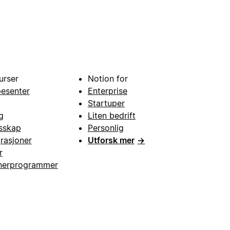
urser
Notion for
pesenter
Enterprise
Startuper
g
Liten bedrift
esskap
Personlig
grasjoner
Utforsk mer
→
r
nerprogrammer