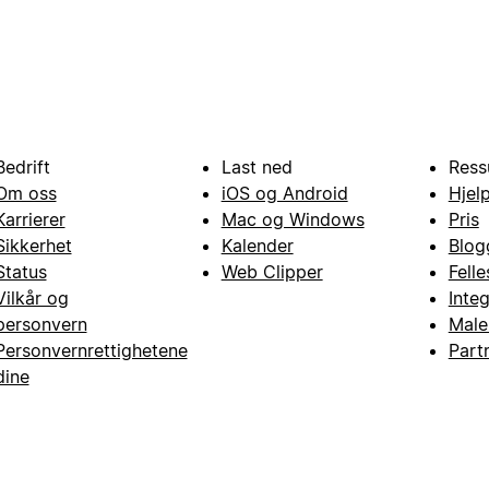
Bedrift
Last ned
Ress
Om oss
iOS og Android
Hjel
Karrierer
Mac og Windows
Pris
Sikkerhet
Kalender
Blog
Status
Web Clipper
Fell
Vilkår og
Inte
personvern
Male
Personvernrettighetene
Part
dine