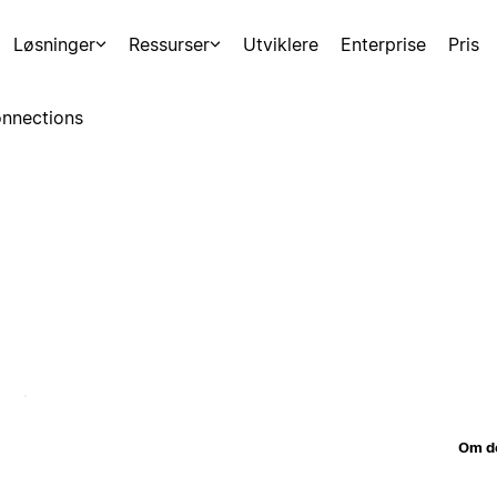
Løsninger
Ressurser
Utviklere
Enterprise
Pris
nnections
Om d