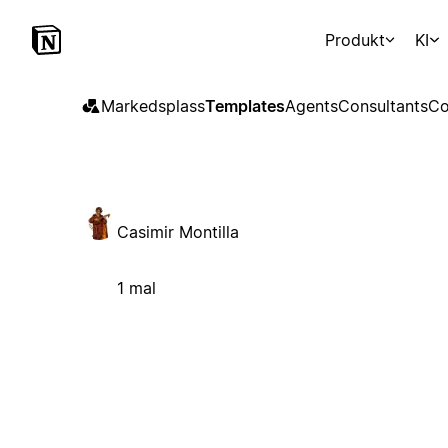
Produkt
KI
Markedsplass
Templates
Agents
Consultants
Co
Casimir Montilla
1 mal