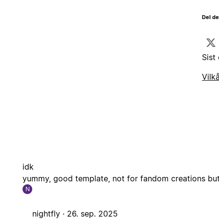
Del d
Sist
Vilk
idk
yummy, good template, not for fandom creations but 
N
nightfly ·
26. sep. 2025