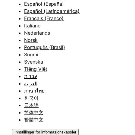
Español (España)
Español (Latinoamérica)
Français (France)
Italiano
Nederlands
Norsk
Português (Brasil)
Suomi
Svenska
Tiếng Việt
עברית
العربية
ภาษาไทย
한국어
日本語
简体中文
繁體中文
Innstillinger for informasjonskapsler