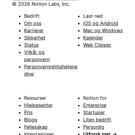
© 2026 Notion Labs, Inc.
Bedrift
Last ned
Om oss
iOS og Android
Karrierer
Mac og Windows
Sikkerhet
Kalender
Status
Web Clipper
Vilkår og
personvern
Personvernrettighetene
dine
Ressurser
Notion for
Hjelpesenter
Enterprise
Pris
Startuper
Blogg
Liten bedrift
Fellesskap
Personlig
Integrasjoner
Utforsk mer
→